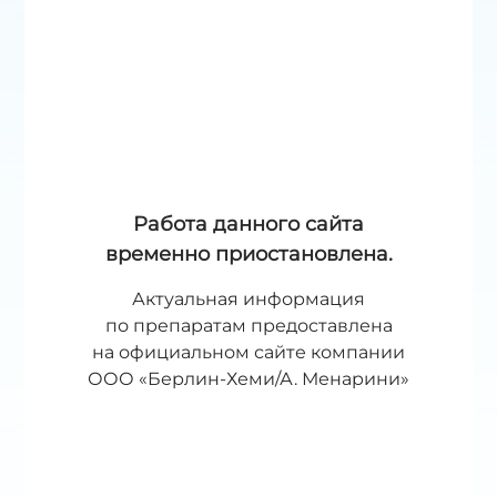
мочеиспускательному каналу.
Разрастаясь во все стороны, аденоматозная
ткань приводит к увеличению простаты, что
может привести к сдавливанию
мочеиспускательного канала и нарушению
нормального оттока мочи (соответственно,
возникают затруднения при мочеиспускании), а
мужчины начинают испытывать различного рода
неприятные ощущения.
Работа данного сайта
временно приостановлена.
Одновременно, с этим разрастанием
происходит активация и увеличение числа
специальных микро-структур — альфа- 1
Актуальная информация
адренорецепторов, которые расположены в
по препаратам предоставлена
нижней части мочевого пузыря, простате и части
на официальном сайте компании
мочеиспускательного канала, проходящего
ООО «Берлин-Хеми/А. Менарини»
через нее. Эти «активированные» рецепторы
ответствены за учащение дневных
мочеиспусканий и появление необходимости
осуществления мочеиспускания ночью.