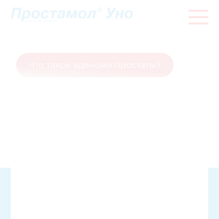
Что такое аденома простаты?
Что такое простатит?
Строение предстательной железы
Что такое аденома
простаты?